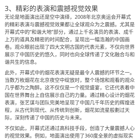
3、精彩的表演和震撼视觉效果
无论是地面演出还是空中演绎，2008年北京奥运会开幕式
的精彩表演与震撼视觉效果都让全球观众为之震撼。尤其是
开幕式中的“和谐大地”部分，通过上千名演员的表演、成千
上万的道具及精密的时间配合，呈现出一幅浩瀚的中国画
卷。观众眼前出现了四大文明古国的代表元素，不仅向世界
展示了中国历史的悠久，同时也向全球传递了文化融合与和
谐共生的信息。
此外，开幕式中的烟花表演无疑是最令人震撼的环节之一。
当数万枚烟花在北京夜空中绽放时，整个场馆和观看的观众
几乎都为之陶醉。这不仅仅是一个视觉盛宴，它还代表着中
国在世界舞台上自信展示自己的力量。通过精心设计的烟花
表演，张艺谋与团队完美地呈现了中国几千年历史的辉煌进
程，从古代到现代、从传统到创新，烟花如流星般劃过天
际，深刻传递了中国的历史与未来。
不仅如此，开幕式还通过高科技手段，创造了大量震撼人心
的视觉效果。例如，地面演出使用了360度全景的虚拟现实