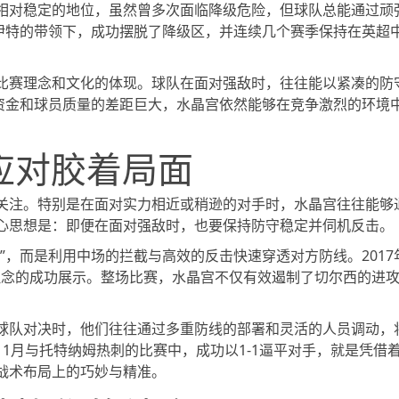
相对稳定的地位，虽然曾多次面临降级危险，但球队总能通过顽
·霍伊特的带领下，成功摆脱了降级区，并连续几个赛季保持在英超
比赛理念和文化的体现。球队在面对强敌时，往往能以紧凑的防
管资金和球员质量的差距巨大，水晶宫依然能够在竞争激烈的环境
应对胶着局面
关注。特别是在面对实力相近或稍逊的对手时，水晶宫往往能够
心思想是：即便在面对强敌时，也要保持防守稳定并伺机反击。
”，而是利用中场的拦截与高效的反击快速穿透对方防线。2017
理念的成功展示。整场比赛，水晶宫不仅有效遏制了切尔西的进
球队对决时，他们往往通过多重防线的部署和灵活的人员调动，
年11月与托特纳姆热刺的比赛中，成功以1-1逼平对手，就是凭借
战术布局上的巧妙与精准。