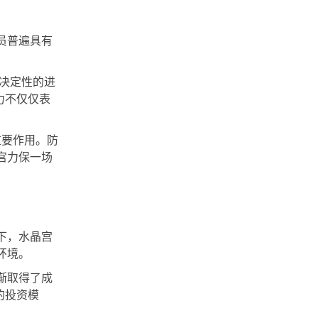
员普遍具有
来决定性的进
力不仅仅表
了重要作用。防
宫力保一场
下，水晶宫
环境。
渐取得了成
的投资模