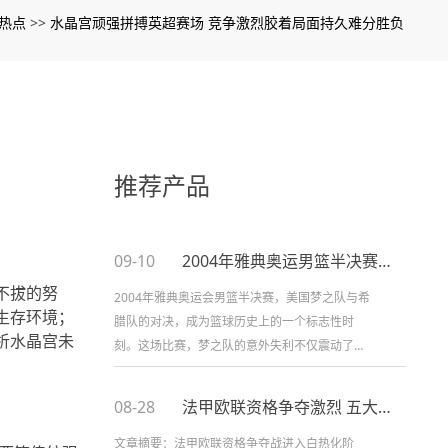
热点
水晶宫顽强拼搏英超赛场 竞争激烈胶着局面持久难分胜负
>>
推荐产品
09-10
2004年雅典奥运男篮半决赛：美国梦之队遭遇希腊惊天逆袭
不拔的努
2004年雅典奥运会男篮半决赛，美国梦之队与希
生存环境；
腊队的对决，成为篮球历史上的一个标志性时
析水晶宫未
刻。这场比赛，梦之队的意外失利不仅震动了篮
球界，也让全球体育爱好者为之一惊。比赛最终
以希腊队101-95击败美国队...
08-28
法甲欧联资格争夺激烈 五大联赛多线鏖战引爆关注
文章摘要：法甲欧联资格争夺战进入白热化阶