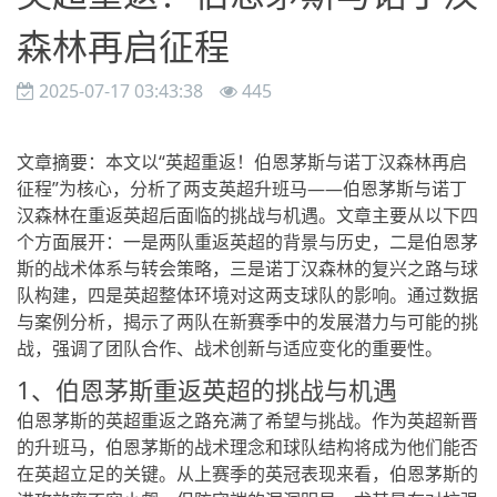
森林再启征程
2025-07-17 03:43:38
445
文章摘要：本文以“英超重返！伯恩茅斯与诺丁汉森林再启
征程”为核心，分析了两支英超升班马——伯恩茅斯与诺丁
汉森林在重返英超后面临的挑战与机遇。文章主要从以下四
个方面展开：一是两队重返英超的背景与历史，二是伯恩茅
斯的战术体系与转会策略，三是诺丁汉森林的复兴之路与球
队构建，四是英超整体环境对这两支球队的影响。通过数据
与案例分析，揭示了两队在新赛季中的发展潜力与可能的挑
战，强调了团队合作、战术创新与适应变化的重要性。
1、伯恩茅斯重返英超的挑战与机遇
伯恩茅斯的英超重返之路充满了希望与挑战。作为英超新晋
的升班马，伯恩茅斯的战术理念和球队结构将成为他们能否
在英超立足的关键。从上赛季的英冠表现来看，伯恩茅斯的