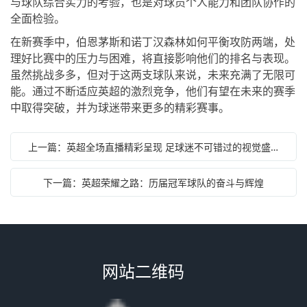
与球队综合实力的考验，也是对球员个人能力和团队协作的
全面检验。
在新赛季中，伯恩茅斯和诺丁汉森林如何平衡攻防两端，处
理好比赛中的压力与困难，将直接影响他们的排名与表现。
虽然挑战多多，但对于这两支球队来说，未来充满了无限可
能。通过不断适应英超的激烈竞争，他们有望在未来的赛季
中取得突破，并为球迷带来更多的精彩赛事。
上一篇：英超全场直播精彩呈现 足球迷不可错过的视觉盛宴
下一篇：英超荣耀之路：历届冠军球队的奋斗与辉煌
网站二维码