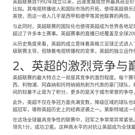
英超联赛自1992年成立以来，迅速发展成世界最具商业
比拟。其电视转播收入和国际市场的开拓，使得英超俱乐部
英镑，而这一收入几乎是西甲和德甲等其他联赛的两倍。
与此同时，英超联赛的国际化也使得英超成为世界各地足
超过了许多本土赛事。英超赛事的直播已经覆盖至全球2
从历史角度来看，英超的成立意味着英格兰足球正式进入了
级联赛主导，但随着电视转播权的变革，英超的独立运作
2、英超的激烈竞争与
英超联赛的最大特点之一就是其竞争的激烈程度。每个赛
西、利物浦、阿森纳和托特纳姆热刺为代表的豪门球队，
间的较量不止是为了积分，更多的是关于城市荣誉的争夺
此外，英超不仅在争冠方面充满变数，降级区域的球队也时
超冠军，堪称英超历史上的经典逆袭之一。莱斯特城这一
在这场全球最具竞争性的联赛中，冠军之争常常异常紧张。例
领先1分，成功卫冕。这种高水平的对抗让英超成为全球