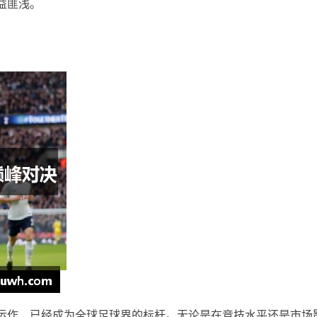
益匪浅。
运作，已经成为全球足球界的标杆。无论是在竞技水平还是市场