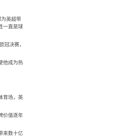
都为英超带
性一直是球
入欧冠决赛，
使他成为热
体育场，英
牌价值逐年
。
带来数十亿