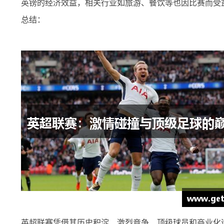
英镑的经济效益，相关行业如旅游、餐饮等也因比赛而受
总结：
英超联赛凭借其历史积淀、激烈竞争、顶级球员和商业化