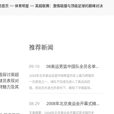
站首页
体育明星
英超联赛：激情碰撞与顶级足球的巅峰对决
>>
>>
推荐新闻
09-10
08奥运男篮中国队全员名单揭秘 你绝对不知道的背后故事
面探讨英超
2008年北京奥运会是中国男篮历史上最为辉煌的
球员表现对
一次表现之一。球队不仅成功进入了奥运会四
特魅力及其
强，而且在东道主的身份下，展现了中国篮球的
崛起与实力。在那支阵容中，不乏一些令人瞩目
的球员，而他们背后的故事也充满...
08-29
2008年北京奥运会开幕式精彩瞬间高清下载，重温历史辉煌时刻
文章摘要：2008年北京奥运会开幕式是中国历史