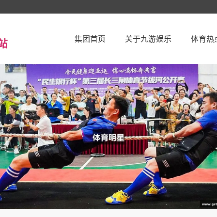
集团首页
关于九游娱乐
体育热