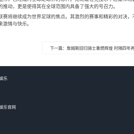
的推动，更是使得其在全球范围内具备了强大的号召力。
联赛将继续成为世界足球的焦点。其激烈的赛事和精彩的对决，
来激情与快乐。
娱乐
娱乐官网