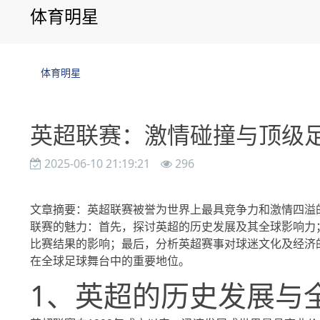
体育明星
体育明星
英超联赛：激情碰撞与顶级
2025-06-10 21:19:21
296
文章摘要：英超联赛被誉为世界上最具竞争力和激情四溢
联赛的魅力：首先，探讨英超的历史发展及其全球影响力
比赛结果的影响；最后，分析英超赛事对球迷文化及经济
在全球足球舞台中的重要地位。
1、英超的历史发展与