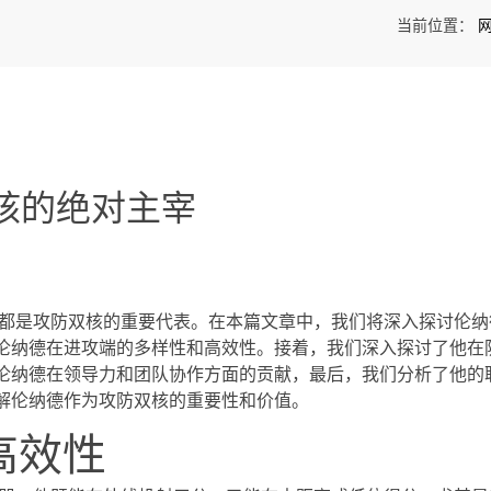
当前位置：
核的绝对主宰
来都是攻防双核的重要代表。在本篇文章中，我们将深入探讨伦纳
伦纳德在进攻端的多样性和高效性。接着，我们深入探讨了他在
伦纳德在领导力和团队协作方面的贡献，最后，我们分析了他的
解伦纳德作为攻防双核的重要性和价值。
高效性