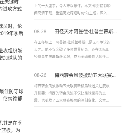
在关键时
上的一大盛事，令人难以忘怀。本文围绕“精彩瞬
他的进攻方式
间高清下载，重温历史辉煌时刻”为主题，深入探
讨了奥运开幕式的精彩瞬间及其对历史的深远影
球员时，伦
响。文章首先从开幕式的宏...
08-28
田径天才阿曼德·杜普兰蒂斯转战足球的全新冒险
019年季后
在田径场上，阿曼德·杜普兰蒂斯已是无可争议的
天才。他不仅突破了多项世界纪录，还在国际田
进攻组织能
径赛事中屡屡斩获金牌，成为全球最具话题性的
增加球队的
运动员之一。然而，近期他却做出了一个令人惊
讶的决定：将自己的职业生涯从田...
08-26
梅西转会风波掀动五大联赛新格局球迷关注度飙升
梅西转会风波掀动五大联赛新格局球迷关注度飙
A最佳防守球
升摘要：梅西的转会风波不仅让足球世界为之一
，伦纳德都
震，也引发了五大联赛格局的深刻变化。文章从
四个方面深入分析这一事件带来的深远影响：梅
西转会的背后故事、五大联赛的竞争...
尤其是在季
个篮板，为