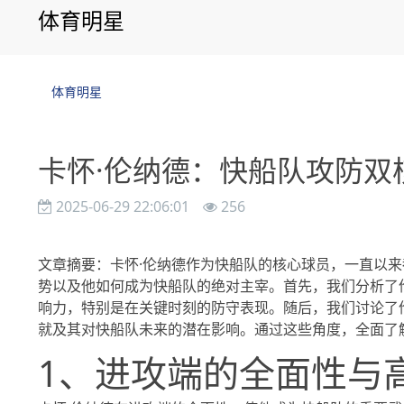
体育明星
体育明星
卡怀·伦纳德：快船队攻防双
2025-06-29 22:06:01
256
文章摘要：卡怀·伦纳德作为快船队的核心球员，一直以
势以及他如何成为快船队的绝对主宰。首先，我们分析了
响力，特别是在关键时刻的防守表现。随后，我们讨论了
就及其对快船队未来的潜在影响。通过这些角度，全面了
1、进攻端的全面性与