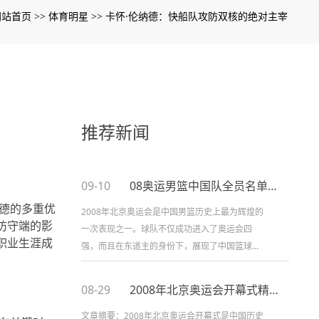
网站首页
体育明星
卡怀·伦纳德：快船队攻防双核的绝对主宰
>>
>>
推荐新闻
09-10
08奥运男篮中国队全员名单揭秘 你绝对不知道的背后故事
德的多重优
2008年北京奥运会是中国男篮历史上最为辉煌的
防守端的影
一次表现之一。球队不仅成功进入了奥运会四
职业生涯成
强，而且在东道主的身份下，展现了中国篮球的
崛起与实力。在那支阵容中，不乏一些令人瞩目
的球员，而他们背后的故事也充满...
08-29
2008年北京奥运会开幕式精彩瞬间高清下载，重温历史辉煌时刻
文章摘要：2008年北京奥运会开幕式是中国历史