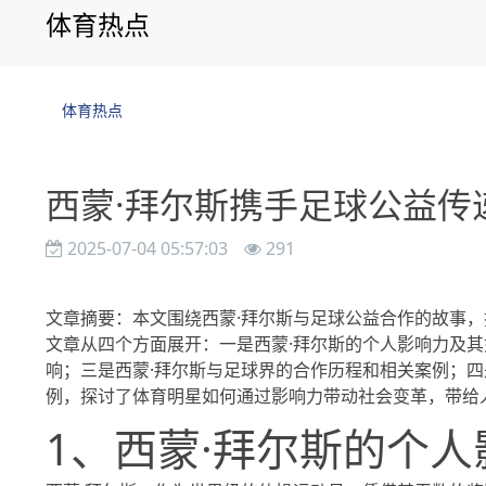
体育热点
体育热点
西蒙·拜尔斯携手足球公益传
2025-07-04 05:57:03
291
文章摘要：本文围绕西蒙·拜尔斯与足球公益合作的故事
文章从四个方面展开：一是西蒙·拜尔斯的个人影响力及
响；三是西蒙·拜尔斯与足球界的合作历程和相关案例；
例，探讨了体育明星如何通过影响力带动社会变革，带给
1、西蒙·拜尔斯的个人