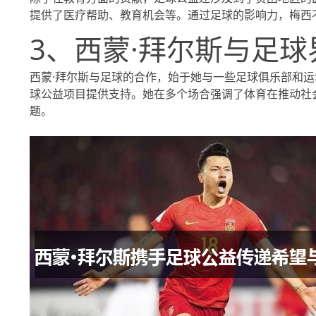
提供了医疗帮助、教育机会等。通过足球的影响力，梅西
3、西蒙·拜尔斯与足
西蒙·拜尔斯与足球的合作，始于她与一些足球俱乐部和
球公益项目提供支持。她在多个场合强调了体育在推动社
题。