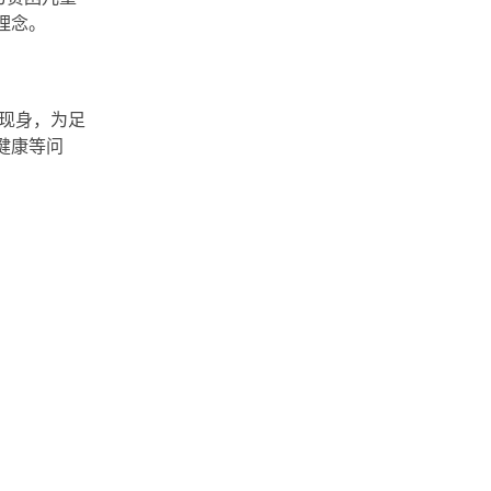
理念。
现身，为足
健康等问