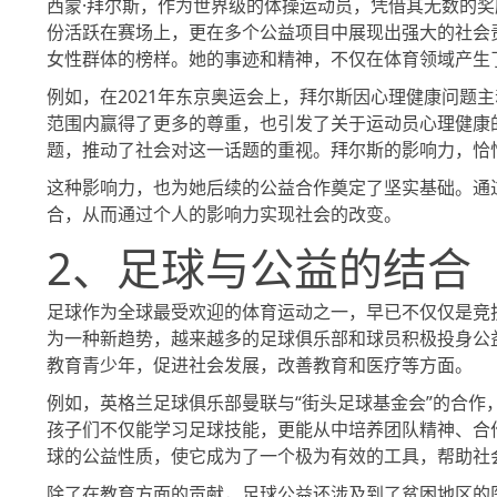
西蒙·拜尔斯，作为世界级的体操运动员，凭借其无数的
份活跃在赛场上，更在多个公益项目中展现出强大的社会
女性群体的榜样。她的事迹和精神，不仅在体育领域产生
例如，在2021年东京奥运会上，拜尔斯因心理健康问题
范围内赢得了更多的尊重，也引发了关于运动员心理健康
题，推动了社会对这一话题的重视。拜尔斯的影响力，恰
这种影响力，也为她后续的公益合作奠定了坚实基础。通
合，从而通过个人的影响力实现社会的改变。
2、足球与公益的结合
足球作为全球最受欢迎的体育运动之一，早已不仅仅是竞
为一种新趋势，越来越多的足球俱乐部和球员积极投身公
教育青少年，促进社会发展，改善教育和医疗等方面。
例如，英格兰足球俱乐部曼联与“街头足球基金会”的合
孩子们不仅能学习足球技能，更能从中培养团队精神、合
球的公益性质，使它成为了一个极为有效的工具，帮助社
除了在教育方面的贡献，足球公益还涉及到了贫困地区的