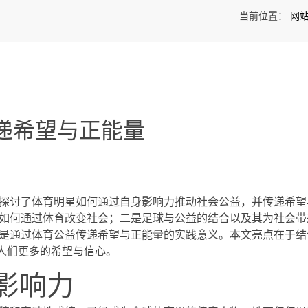
网
当前位置：
递希望与正能量
，探讨了体育明星如何通过自身影响力推动社会公益，并传递希望
其如何通过体育改变社会；二是足球与公益的结合以及其为社会带
四是通过体育公益传递希望与正能量的实践意义。本文亮点在于结
人们更多的希望与信心。
影响力