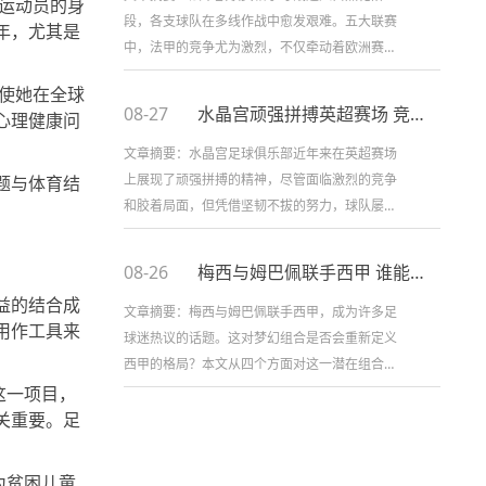
运动员的身
段，各支球队在多线作战中愈发艰难。五大联赛
年，尤其是
中，法甲的竞争尤为激烈，不仅牵动着欧洲赛场
的席位之争，更对各队的财务状况和未来发展产
仅使她在全球
生重要影响。本文将从四个方面详细探...
08-27
水晶宫顽强拼搏英超赛场 竞争激烈胶着局面持久难分胜负
心理健康问
文章摘要：水晶宫足球俱乐部近年来在英超赛场
上展现了顽强拼搏的精神，尽管面临激烈的竞争
题与体育结
和胶着局面，但凭借坚韧不拔的努力，球队屡屡
在关键时刻完成突破。本文从四个方面详细分析
了水晶宫的竞争力：首先，球队在竞...
08-26
梅西与姆巴佩联手西甲 谁能阻挡这对梦幻组合
益的结合成
文章摘要：梅西与姆巴佩联手西甲，成为许多足
用作工具来
球迷热议的话题。这对梦幻组合是否会重新定义
西甲的格局？本文从四个方面对这一潜在组合进
行了详细分析：首先，梅西与姆巴佩各自的技战
这一项目，
术特点与互补性；其次，两位球员加...
关重要。足
为贫困儿童