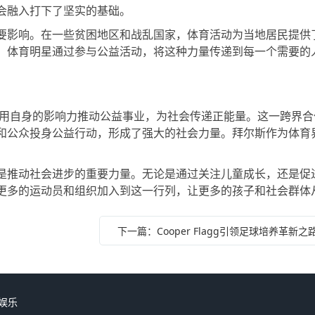
会融入打下了坚实的基础。
要影响。在一些贫困地区和战乱国家，体育活动为当地居民提供
。体育明星通过参与公益活动，将这种力量传递到每一个需要的
利用自身的影响力推动公益事业，为社会传递正能量。这一跨界合
和公众投身公益行动，形成了强大的社会力量。拜尔斯作为体育
是推动社会进步的重要力量。无论是通过关注儿童成长，还是促
更多的运动员和组织加入到这一行列，让更多的孩子和社会群体
娱乐