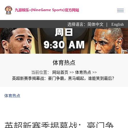
|
选择语言：
简体中文
English
体育热点
网站首页
体育热点
当前位置：
>>
>>
英超新赛季揭幕战：豪门争霸，黑马崛起，谁能笑到最后？
体育热点
英超新赛季揭幕战：豪门争