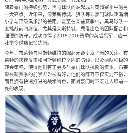
随着豪门的持续强势，黑马球队的崛起成为英超赛季中的另
一大亮点。近年来，像莱斯特城、狼队等非豪门球队逐渐缩
小了与顶级俱乐部的差距，甚至在某些赛季中，黑马球队一
度挑战前四席位。尤其是莱斯特城，凭借出色的团队配合和
强硬的防守，成功夺得了2015-2016赛季的英超冠军，这一
壮举令球迷记忆犹新。
今年，布莱顿与阿斯顿维拉的崛起无疑引发了新的关注。布
莱顿的快速反击和阿斯顿维拉坚固的防线，以及两队积极的
转会策略，使得他们有了更多与豪门球队抗衡的资本。布莱
顿在新赛季的前景尤为被看好，他们的阵容不仅实力不俗，
而且拥有快速推进的战术特色，面对豪门时不乏让人眼前一
亮的表现。