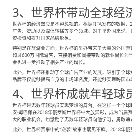
3、世界杯带动全球经
世界杯的经济效应是不容忽视的。根据FIFA发布的数据，
广告、赞助以及媒体转播等多个领域。对于举办国来说，
资投资和提升国家品牌形象。
特别是在旅游业方面，世界杯的举办带来了大量的外国游客
超过600万国际游客，直接消费和间接带动的就业岗位
金也进一步推动了相关产业的增长。
此外，世界杯还推动了全球广告产业的发展，吸引了全球
品牌不仅能够提高自身的市场知名度，还能够实现跨国市
4、世界杯成就年轻球
世界杯是无数年轻球员实现梦想的舞台。在这样一个全球
安·姆巴佩在2018年俄罗斯世界杯中大放异彩，成为当
大的职业机会，也激励了无数年轻球员向他学习，勇敢追
此外，世界杯赛事中的“逆袭”故事也屡见不鲜。2018年