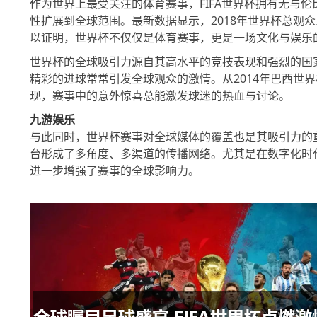
作为世界上最受关注的体育赛事，FIFA世界杯拥有无与伦
性扩展到全球范围。最新数据显示，2018年世界杯总观
以证明，世界杯不仅仅是体育赛事，更是一场文化与娱乐
世界杯的全球吸引力源自其高水平的竞技表现和强烈的国
精彩的进球常常引发全球观众的激情。从2014年巴西世界
现，赛事中的意外惊喜总能激发球迷的热血与讨论。
九游娱乐
与此同时，世界杯赛事对全球媒体的覆盖也是其吸引力的
台形成了多角度、多渠道的传播网络。尤其是在数字化时
进一步增强了赛事的全球影响力。