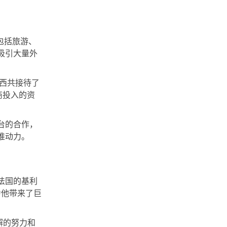
包括旅游、
吸引大量外
巴西共接待了
商投入的资
台的合作，
推动力。
法国的基利
为他带来了巨
懈的努力和