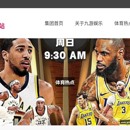
集团首页
关于九游娱乐
体育热