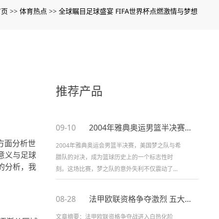
首页
体育热点
全球瞩目足球盛宴 FIFA世界杯点燃激情与梦想
>>
>>
推荐产品
09-10
2004年雅典奥运男篮半决赛：美国梦之队遭遇希腊惊天逆袭
方面分析世
2004年雅典奥运会男篮半决赛，美国梦之队与希
意义与足球
腊队的对决，成为篮球历史上的一个标志性时
的分析，我
刻。这场比赛，梦之队的意外失利不仅震动了篮
球界，也让全球体育爱好者为之一惊。比赛最终
以希腊队101-95击败美国队...
08-28
法甲欧联资格争夺激烈 五大联赛多线鏖战引爆关注
文章摘要：法甲欧联资格争夺战进入白热化阶