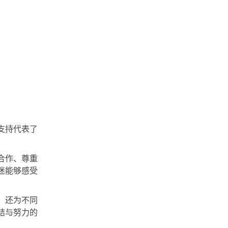
支持代表了
合作、尊重
迷能够感受
，还为不同
结与努力的