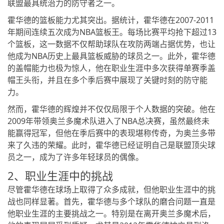
联盟最具统治力的防守者之一。
霍华德的篮板能力尤其突出。据统计，霍华德在2007-2011
年期间连续五次成为NBA篮板王。每场比赛平均抢下超过13
个篮板，这一数据不仅帮助球队在攻防两端占据优势，也让
他成为NBA历史上最具篮板威胁的球员之一。此外，霍华德
的盖帽能力也极为惊人，他在职业生涯中多次获得单赛季盖
帽王头衔，并且在多个季后赛中展现了关键时刻的防守能
力。
然而，霍华德的辉煌并不仅仅局限于个人数据的突破。他在
2009年带领奥兰多魔术队进入了NBA总决赛，虽然最终未
能赢得冠军，但他在季后赛中的表现堪称传奇，为奥兰多带
来了久违的荣耀。此时，霍华德已经证明自己是联盟顶尖球
员之一，成为了许多年轻球员的偶像。
2、职业生涯中的挑战
尽管霍华德在球场上取得了众多成就，但他职业生涯中的挑
战也同样显著。首先，霍华德与多个球队的磨合问题一直是
他职业生涯的主要挑战之一。特别是在离开奥兰多魔术后，