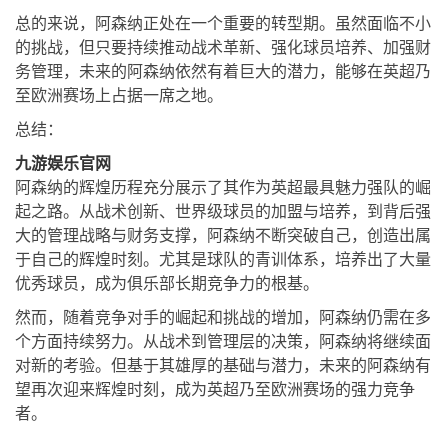
总的来说，阿森纳正处在一个重要的转型期。虽然面临不小
的挑战，但只要持续推动战术革新、强化球员培养、加强财
务管理，未来的阿森纳依然有着巨大的潜力，能够在英超乃
至欧洲赛场上占据一席之地。
总结：
九游娱乐官网
阿森纳的辉煌历程充分展示了其作为英超最具魅力强队的崛
起之路。从战术创新、世界级球员的加盟与培养，到背后强
大的管理战略与财务支撑，阿森纳不断突破自己，创造出属
于自己的辉煌时刻。尤其是球队的青训体系，培养出了大量
优秀球员，成为俱乐部长期竞争力的根基。
然而，随着竞争对手的崛起和挑战的增加，阿森纳仍需在多
个方面持续努力。从战术到管理层的决策，阿森纳将继续面
对新的考验。但基于其雄厚的基础与潜力，未来的阿森纳有
望再次迎来辉煌时刻，成为英超乃至欧洲赛场的强力竞争
者。